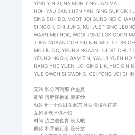
YING YIN SI, NA MOH YING JAN MA
HOH YAU SAN LUEN YAN, SING SUK DIK L
SING SUK DO, MOOT JOI GUNG NEI CHAA
SI NGOH, CHI JUNG, KUI JUET SING JEUN
WAAN MEI HOK, WOOI JONG LOK GOON M
JUEN NGAAN DOH SIU NIN, MO LIU DIK C
MO LIU DO, YEUNG NGAAN LUI DIT CHUT 
YEUNG NGOH, GAM TIN, YAU JI YUEN HO
NANG YUE YUEN, JOI GING LIK, YUE GIN N
YUE GWOH SI GWONG, GEI FONG JOI CHIN
无法 和你回到那 种盛夏
能够 沉醉怀抱呆 望窗纱
就这麽一个假日在乘凉 冰块浸没在红茶
互抱著老掉也不怕
时间 流过谁也要 长大吧
而你 和我前行全 是分岔