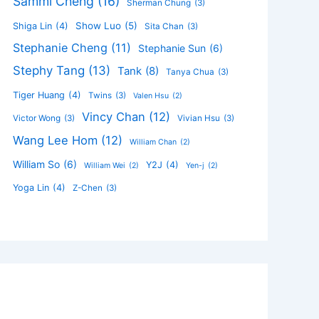
Sammi Cheng
(16)
Sherman Chung
(3)
Show Luo
(5)
Shiga Lin
(4)
Sita Chan
(3)
Stephanie Cheng
(11)
Stephanie Sun
(6)
Stephy Tang
(13)
Tank
(8)
Tanya Chua
(3)
Tiger Huang
(4)
Twins
(3)
Valen Hsu
(2)
Vincy Chan
(12)
Victor Wong
(3)
Vivian Hsu
(3)
Wang Lee Hom
(12)
William Chan
(2)
William So
(6)
Y2J
(4)
William Wei
(2)
Yen-j
(2)
Yoga Lin
(4)
Z-Chen
(3)