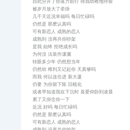
自此分开了你落力前行 得我幼稚地停留
被岁月放大了牵掛
几千天近况幸福吗 每日忙碌吗
仍然是 那麽认真吗
可有新恋人 成熟的恋人
成熟到 没再共你吵架
是我 始终 拒绝成长吗
为何没 法装作潇灑
转眼多少年 仍然想当年
仍然幼 稚到又记起你 天真够吗
而我 何以连住进 新大厦
仍要 为你留下陈 旧梳化
或者早知道我在下沉时 喜爱仰卧到凌晨
累了又掛念你一下
近况 好吗 每日忙碌吗
仍然是 那麽认真吗
可有新恋人 成熟的恋人
成熟到 没再共你吵架