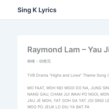
Skip
Sing K Lyrics
to
content
Raymond Lam – Yau J
林峰 - 幼稚完
TVB Drama “Highs and Lows” Theme S
MO FAAT, WOH NEI WOOI DO NA, JUNG SI
NANG GAU, CHAM JUI WAAI PO NGOI, MO
JAU JE MOH, YAT GOH GA YAT JOI SING 
WOO PO JEUK LO DIU YA BAT PA