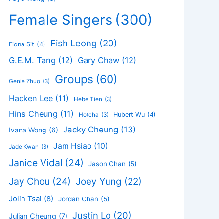
Female Singers
(300)
Fish Leong
(20)
Fiona Sit
(4)
G.E.M. Tang
(12)
Gary Chaw
(12)
Groups
(60)
Genie Zhuo
(3)
Hacken Lee
(11)
Hebe Tien
(3)
Hins Cheung
(11)
Hubert Wu
(4)
Hotcha
(3)
Jacky Cheung
(13)
Ivana Wong
(6)
Jam Hsiao
(10)
Jade Kwan
(3)
Janice Vidal
(24)
Jason Chan
(5)
Jay Chou
(24)
Joey Yung
(22)
Jolin Tsai
(8)
Jordan Chan
(5)
Justin Lo
(20)
Julian Cheung
(7)